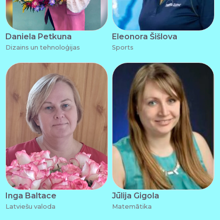
Daniela Petkuna
Eleonora Šišlova
Dizains un tehnoloģijas
Sports
Inga Baltace
Jūlija Gigola
Latviešu valoda
Matemātika