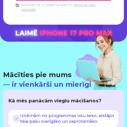
Noklikšķinot uz pogas, es piekrītu
personas datu
apstrādei
.
LAIMĒ
IPHONE 17 PRO MAX
Mācīties pie mums
— ir vienkārši un mierīgi
Kā mēs panācām vieglu mācīšanos?
Izņēmām no programmas visu lieko, atstājot
tikai pašu svarīgāko un saprotamāko.