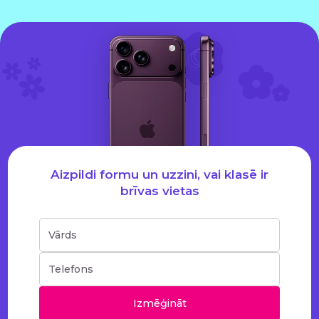
Aizpildi formu un uzzini, vai klasē ir
brīvas vietas