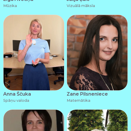
Mūzika
Vizuālā māksla
Anna Ščuka
Zane Pilsneniece
Spāņu valoda
Matemātika