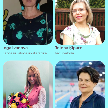
Inga Ivanova
Jeļena Ķipure
Latviešu valoda un literatūra
Vācu valoda