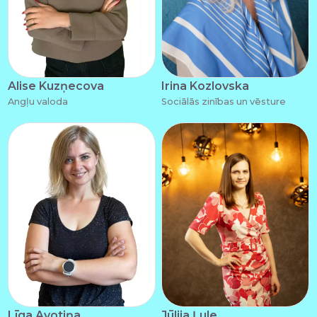
Alise Kuzņecova
Irina Kozlovska
Angļu valoda
Sociālās zinības un vēsture
Līga Avotiņa
Jūlija Ļule