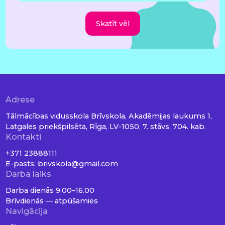
Skatīt vēl
Adrese
Tālmācības vidusskola Brīvskola, Akadēmijas laukums 1,
Latgales priekšpilsēta, Rīga, LV-1050, 7. stāvs, 704. kab.
Kontakti
+371 23888111
E-pasts:
brivskola@gmail.com
Darba laiks
Darba dienās 9.00–16.00
Brīvdienās — atpūšamies
Navigācija