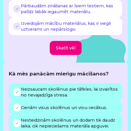
Pārbaudām zināšanas ar īsiem testiem, kas
palīdz labāk iegaumēt materiālu.
Izveidojām mācību materiālus, kas ir viegli
uztverami un nepārslogo.
Skatīt vēl
Kā mēs panācām mierīgu mācīšanos?
Neizsaucam skolēnus pie tāfeles, lai izvairītos
no nevajadzīga stresa.
Cienām visus skolēnus un viņu vecākus.
Nesteidzinām skolēnus un dodam tik daudz
laika, cik nepieciešams materiāla apguvei.