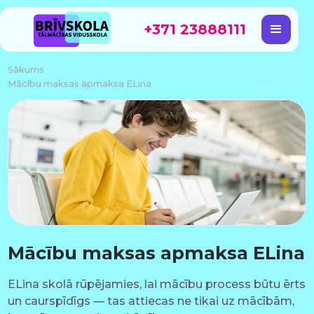
+371 23888111
Sākums
Mācību maksas apmaksa ELina
Mācību maksas apmaksa ELina
ELina skolā rūpējamies, lai mācību process būtu ērts
un caurspīdīgs — tas attiecas ne tikai uz mācībām,