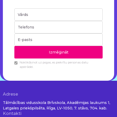
Noklikšķinot uz pogas, es piekrītu personas datu
apstrādei.
Adrese
Tālmācības vidusskola Brīvskola, Akadēmijas laukums 1,
Latgales priekšpilsēta, Rīga, LV-1050, 7. stāvs, 704. kab.
Kontakti