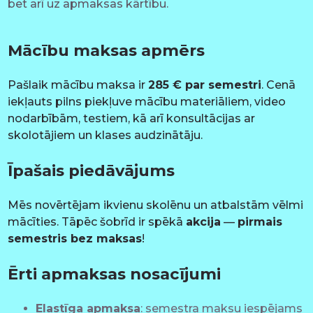
bet arī uz apmaksas kārtību.
Mācību maksas apmērs
Pašlaik mācību maksa ir
285 € par semestri
. Cenā
iekļauts pilns piekļuve mācību materiāliem, video
nodarbībām, testiem, kā arī konsultācijas ar
skolotājiem un klases audzinātāju.
Īpašais piedāvājums
Mēs novērtējam ikvienu skolēnu un atbalstām vēlmi
mācīties. Tāpēc šobrīd ir spēkā
akcija
—
pirmais
semestris bez maksas
!
Ērti apmaksas nosacījumi
Elastīga apmaksa
: semestra maksu iespējams