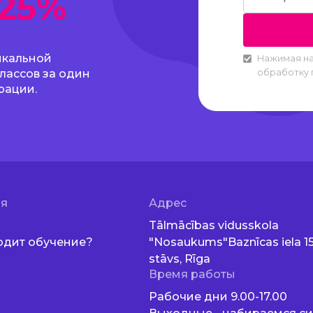
-25%
икальной
Нажимая на
лассов за один
обработку 
рации.
ия
Адрес
Tālmācības vidusskola
одит обучение?
"Nosaukums"Baznīcas iela 15,
stāvs, Rīga
Время работы
ы
Рабочие дни 9.00-17.00