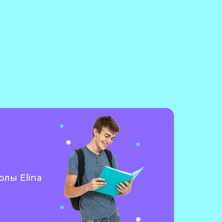
олы Elina