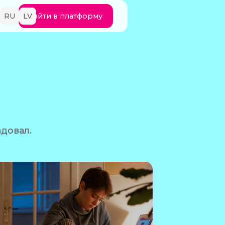
RU
LV
Зайти в платформу
адовал.