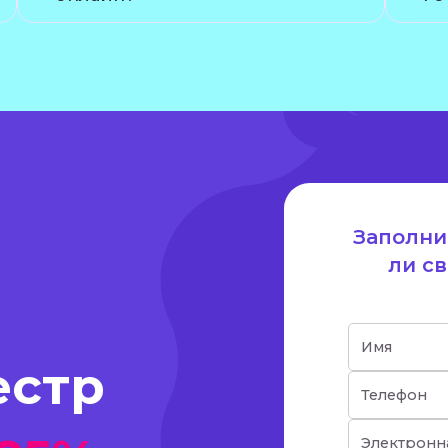
Заполни
ли с
естр