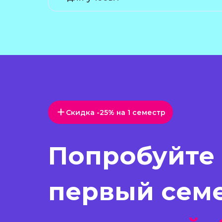
+
Скидка -25% на 1 семестр
Попробуйте
первый сем